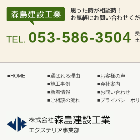
053-586-3504
受
TEL.
土
■
HOME
■
選ばれる理由
■
お客様の声
■
施工事例
■
会社案内
■
新着情報
■
お問い合わせ
■
ご相談の流れ
■
プライバシーポ