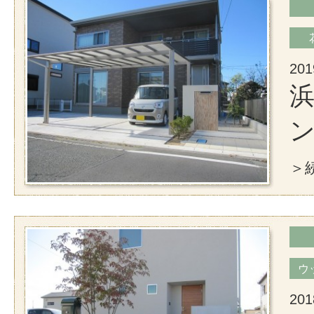
201
浜
＞続
ウ
201