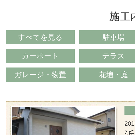
すべてを⾒る
駐車場
カーポート
テラス
ガレージ・物置
花壇・庭
201