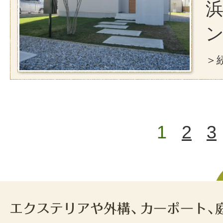
浜
＞続
1
2
3