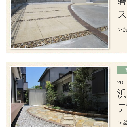
磐
＞続
201
浜
＞続