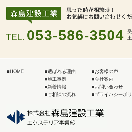
053-586-3504
受
TEL.
土
■
HOME
■
選ばれる理由
■
お客様の声
■
施工事例
■
会社案内
■
新着情報
■
お問い合わせ
■
ご相談の流れ
■
プライバシーポ