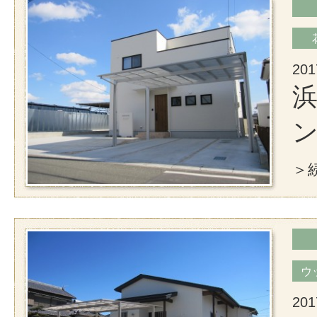
201
浜
＞続
ウ
201