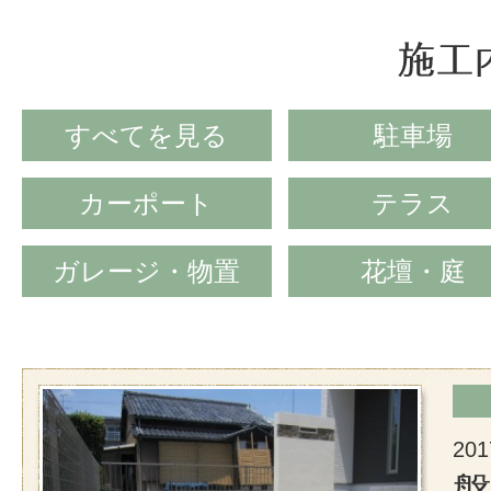
すべてを⾒る
駐車場
カーポート
テラス
ガレージ・物置
花壇・庭
201