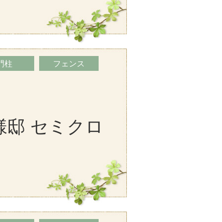
門柱
フェンス
様邸 セミクロ