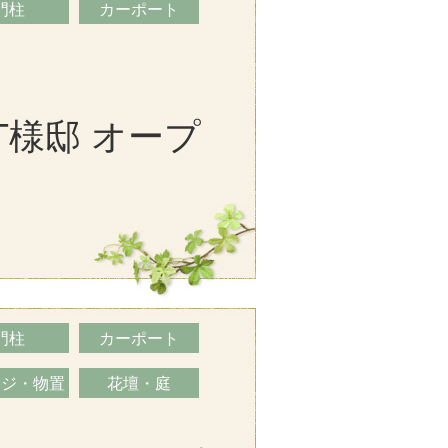
門柱
カーポート
T様邸 オープ
門柱
カーポート
ージ・物置
花壇・庭