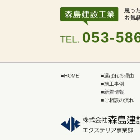
053-58
TEL.
■
HOME
■
選ばれる理由
■
施工事例
■
新着情報
■
ご相談の流れ