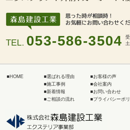
053-586-3504
受
TEL.
土
■
HOME
■
選ばれる理由
■
お客様の声
■
施工事例
■
会社案内
■
新着情報
■
お問い合わせ
■
ご相談の流れ
■
プライバシーポ