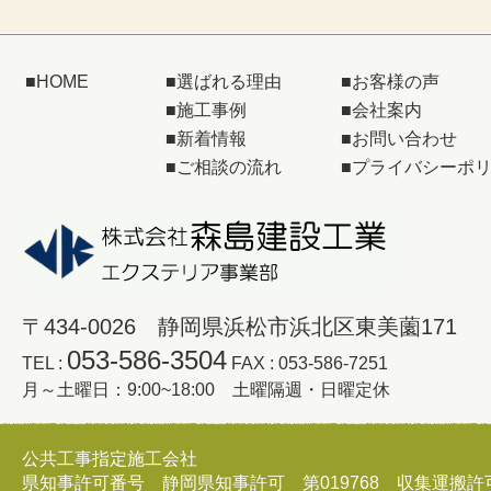
■
HOME
■
選ばれる理由
■
お客様の声
■
施工事例
■
会社案内
■
新着情報
■
お問い合わせ
■
ご相談の流れ
■
プライバシーポ
〒434-0026 静岡県浜松市浜北区東美薗171
053-586-3504
TEL :
FAX : 053-586-7251
月～土曜日：9:00~18:00 土曜隔週・日曜定休
公共工事指定施工会社
県知事許可番号 静岡県知事許可 第019768 収集運搬許可証 