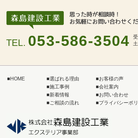
053-586-3504
受
TEL.
土
■
HOME
■
選ばれる理由
■
お客様の声
■
施工事例
■
会社案内
■
新着情報
■
お問い合わせ
■
ご相談の流れ
■
プライバシーポ